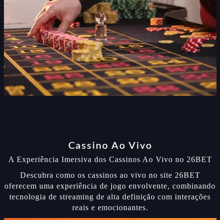
Cassino Ao Vivo
A Experiência Imersiva dos Cassinos Ao Vivo no 26BET
Descubra como os cassinos ao vivo no site 26BET
oferecem uma experiência de jogo envolvente, combinando
tecnologia de streaming de alta definição com interações
reais e emocionantes.