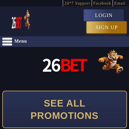
24*7 Support
Facebook
Email
LOGIN
SIGN UP
Menu
SEE ALL
PROMOTIONS