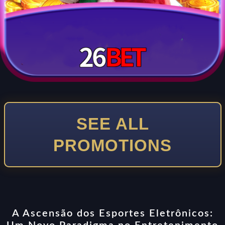
SEE ALL
PROMOTIONS
A Ascensão dos Esportes Eletrônicos: