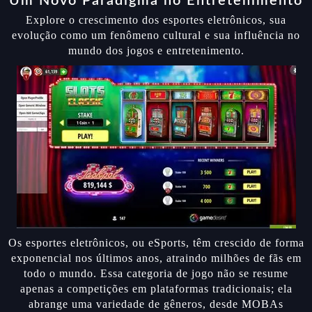
Um Novo Paradigma no Entretenimento
Explore o crescimento dos esportes eletrônicos, sua
evolução como um fenômeno cultural e sua influência no
mundo dos jogos e entretenimento.
Os esportes eletrônicos, ou eSports, têm crescido de forma
exponencial nos últimos anos, atraindo milhões de fãs em
todo o mundo. Essa categoria de jogo não se resume
apenas a competições em plataformas tradicionais; ela
abrange uma variedade de gêneros, desde MOBAs