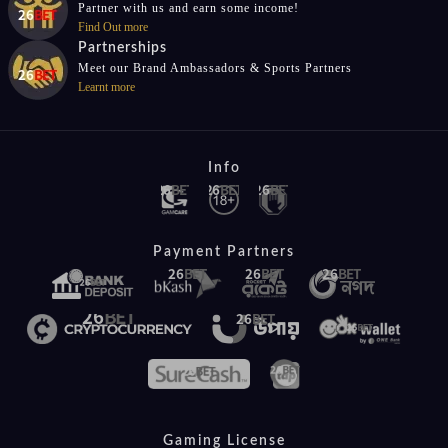
Partner with us and earn some income!
Find Out more
Partnerships
Meet our Brand Ambassadors & Sports Partners
Learnt more
Info
Payment Partners
Gaming License