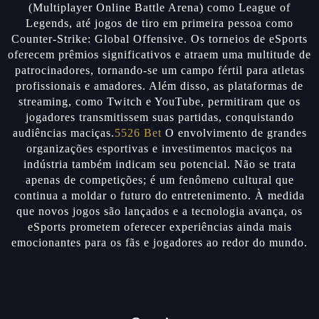
(Multiplayer Online Battle Arena) como League of
Legends, até jogos de tiro em primeira pessoa como
Counter-Strike: Global Offensive. Os torneios de eSports
oferecem prêmios significativos e atraem uma multitude de
patrocinadores, tornando-se um campo fértil para atletas
profissionais e amadores. Além disso, as plataformas de
streaming, como Twitch e YouTube, permitiram que os
jogadores transmitissem suas partidas, conquistando
audiências maciças.
5526 Bet
O envolvimento de grandes
organizações esportivas e investimentos maciços na
indústria também indicam seu potencial. Não se trata
apenas de competições; é um fenômeno cultural que
continua a moldar o futuro do entretenimento. À medida
que novos jogos são lançados e a tecnologia avança, os
eSports prometem oferecer experiências ainda mais
emocionantes para os fãs e jogadores ao redor do mundo.