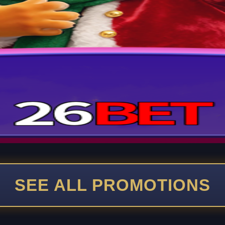
SEE ALL PROMOTIONS