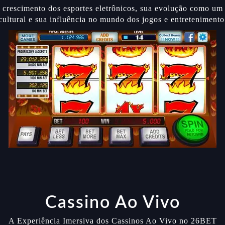
 crescimento dos esportes eletrônicos, sua evolução como u
cultural e sua influência no mundo dos jogos e entretenimento
Cassino Ao Vivo
A Experiência Imersiva dos Cassinos Ao Vivo no 26BET