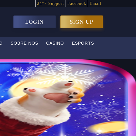
24*7 Support
Facebook
Email
LOGIN
SIGN UP
O
SOBRE NÓS
CASINO
ESPORTS