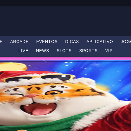
E
ARCADE
EVENTOS
DICAS
APLICATIVO
JOG
LIVE
NEWS
SLOTS
SPORTS
VIP