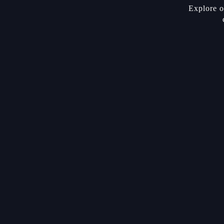
Explore o