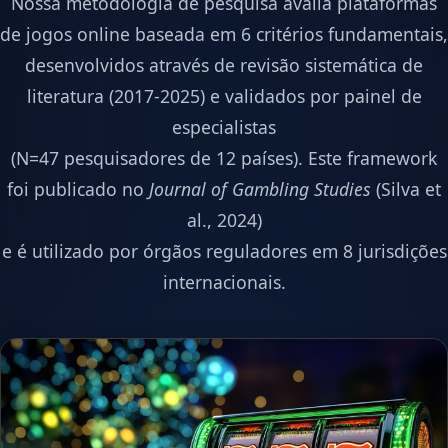
Nossa metodologia de pesquisa avalia plataformas
de jogos online baseada em 6 critérios fundamentais,
desenvolvidos através de revisão sistemática de
literatura (2017-2025) e validados por painel de
especialistas
(N=47 pesquisadores de 12 países). Este framework
foi publicado no
Journal of Gambling Studies
(Silva et
al., 2024)
e é utilizado por órgãos reguladores em 8 jurisdições
internacionais.