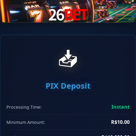
📥
PIX Deposit
Instant
Processing Time:
R$10.00
Minimum Amount: