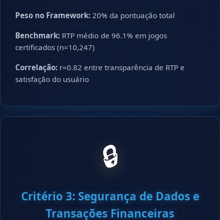
Peso no Framework:
20% da pontuação total
Benchmark:
RTP médio de 96.1% em jogos
certificados (n=10,247)
Correlação:
r=0.82 entre transparência de RTP e
satisfação do usuário
🔒
Critério 3: Segurança de Dados e
Transações Financeiras