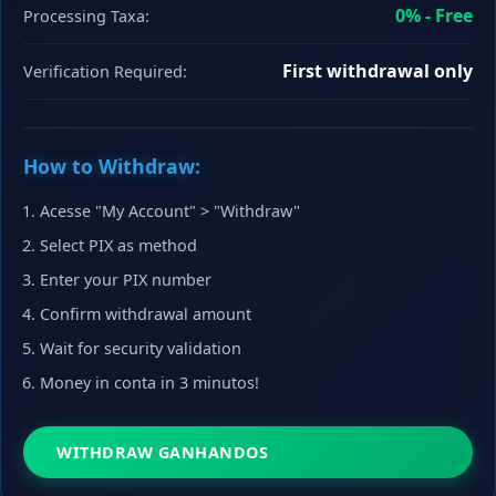
0% - Free
Processing Taxa:
First withdrawal only
Verification Required:
How to Withdraw:
Acesse "My Account" > "Withdraw"
Select PIX as method
Enter your PIX number
Confirm withdrawal amount
Wait for security validation
Money in conta in 3 minutos!
WITHDRAW GANHANDOS