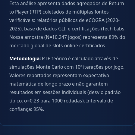
Esta análise apresenta dados agregados de Return
to Player (RTP) coletados de múltiplas fontes
verificáveis: relatórios públicos de eCOGRA (2020-
2025), base de dados GLI, e certificações iTech Labs.
Nossa amostra (N=10,247 jogos) representa 89% do
mercado global de slots online certificados.
Metodologia:
RTP teórico é calculado através de
simulações Monte Carlo com 10⁸ iterações por jogo.
Valores reportados representam expectativa
matemática de longo prazo e não garantem
resultados em sessões individuais (desvio padrão
típico: σ=0.23 para 1000 rodadas). Intervalo de
confiança: 95%.