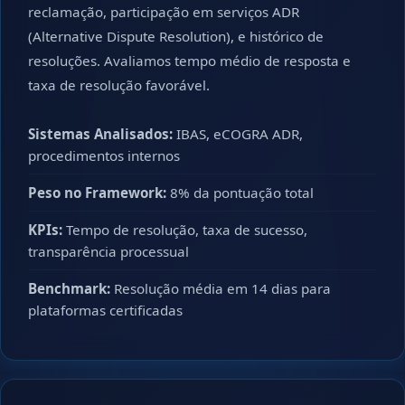
reclamação, participação em serviços ADR
(Alternative Dispute Resolution), e histórico de
resoluções. Avaliamos tempo médio de resposta e
taxa de resolução favorável.
Sistemas Analisados:
IBAS, eCOGRA ADR,
procedimentos internos
Peso no Framework:
8% da pontuação total
KPIs:
Tempo de resolução, taxa de sucesso,
transparência processual
Benchmark:
Resolução média em 14 dias para
plataformas certificadas