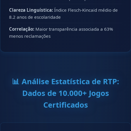
Clareza Linguística:
Índice Flesch-Kincaid médio de
8.2 anos de escolaridade
Correlação:
Maior transparência associada a 63%
menos reclamações
📊 Análise Estatística de RTP:
Dados de 10.000+ Jogos
Certificados