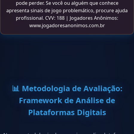
pode perder. Se você ou alguém que conhece
apresenta sinais de jogo problemático, procure ajuda
profissional. CVV: 188 | Jogadores Anônimos:
www.jogadoresanonimos.com.br
📊 Metodologia de Avaliação:
Framework de Análise de
Plataformas Digitais