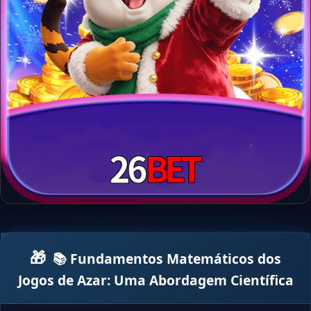
📚 Fundamentos Matemáticos dos
Jogos de Azar: Uma Abordagem Científica