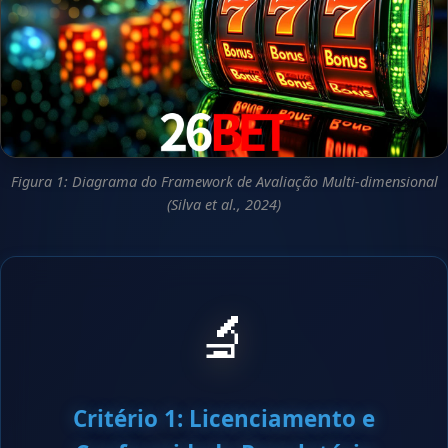
Figura 1: Diagrama do Framework de Avaliação Multi-dimensional
(Silva et al., 2024)
🔬
Critério 1: Licenciamento e