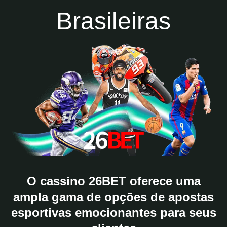
Brasileiras
O cassino 26BET oferece uma
ampla gama de opções de apostas
esportivas emocionantes para seus