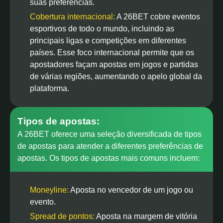
suas preferências.
Cobertura internacional:
A 26BET cobre eventos
esportivos de todo o mundo, incluindo as
principais ligas e competições em diferentes
países. Esse foco internacional permite que os
apostadores façam apostas em jogos e partidas
de várias regiões, aumentando o apelo global da
plataforma.
Tipos de apostas:
A 26BET oferece uma seleção diversificada de tipos
de apostas para atender a diferentes preferências de
apostas. Os tipos de apostas mais comuns incluem:
Moneyline:
Aposta no vencedor de um jogo ou
evento.
Spread de pontos:
Aposta na margem de vitória