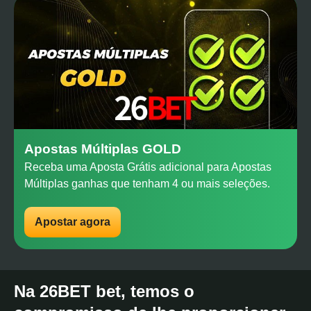
Apostas Múltiplas GOLD
Receba uma Aposta Grátis adicional para Apostas
Múltiplas ganhas que tenham 4 ou mais seleções.
Apostar agora
Na 26BET bet, temos o