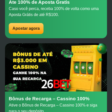
Ate 100% de Aposta Gratis
Caso você perca, receba 100% de volta como uma
Aposta Grátis de até R$100.
Apostar agora
Bônus de Recarga – Cassino 100%
Ative o Bônus de Recarga – Cassino 100% e siga
para o seu depósito.