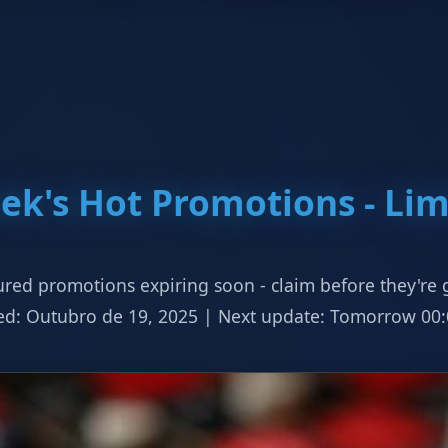
eek's Hot Promotions - Lim
ured promotions expiring soon - claim before they're 
d: Outubro de 19, 2025 | Next update: Tomorrow 00