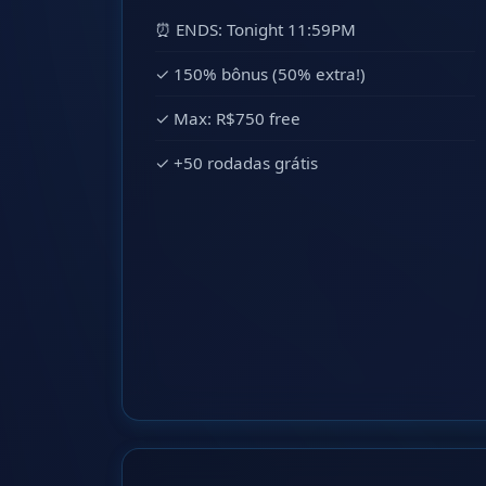
⏰ ENDS: Tonight 11:59PM
✓ 150% bônus (50% extra!)
✓ Max: R$750 free
✓ +50 rodadas grátis