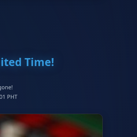
ited Time!
gone!
:01 PHT