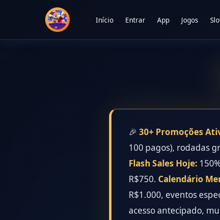
Início
Entrar
App
Jogos
Slo
🎉
30+ Promoções Ativ
100 pagos), rodadas gr
Flash Sales Hoje:
150% 
R$750.
Calendário Men
R$1.000, eventos espec
acesso antecipado, mul