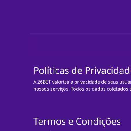
Políticas de Privacida
A 26BET valoriza a privacidade de seus usu
nossos serviços. Todos os dados coletados s
Termos e Condições