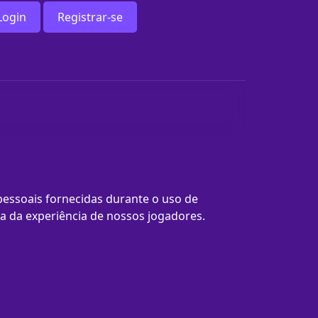
Login
Registrar-se
pessoais fornecidas durante o uso de
ua da experiência de nossos jogadores.