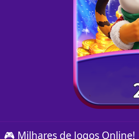
🎮 Milhares de Jogos Online!