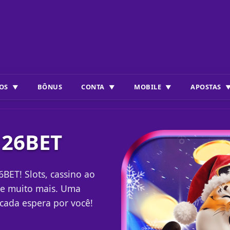
OS
BÔNUS
CONTA
MOBILE
APOSTAS
- 26BET
BET! Slots, cassino ao
a e muito mais. Uma
icada espera por você!