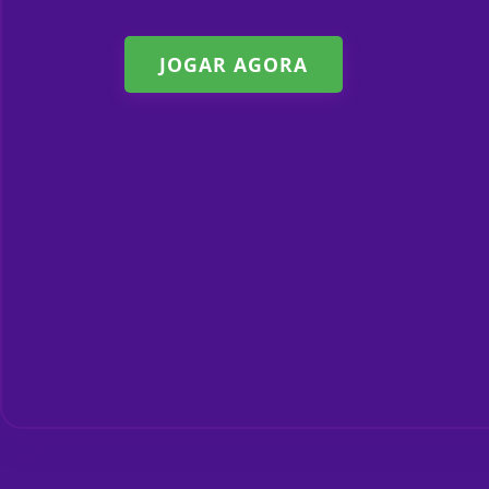
JOGAR AGORA