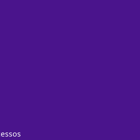
cessos