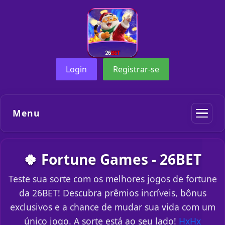
Login
Registrar-se
Menu
🍀 Fortune Games - 26BET
Teste sua sorte com os melhores jogos de fortune
da 26BET! Descubra prêmios incríveis, bônus
exclusivos e a chance de mudar sua vida com um
único jogo. A sorte está ao seu lado!
HxHx