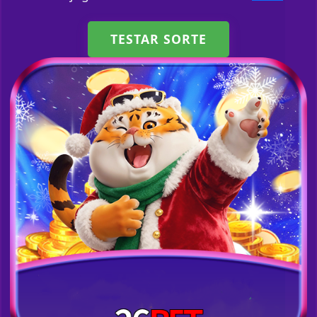
TESTAR SORTE