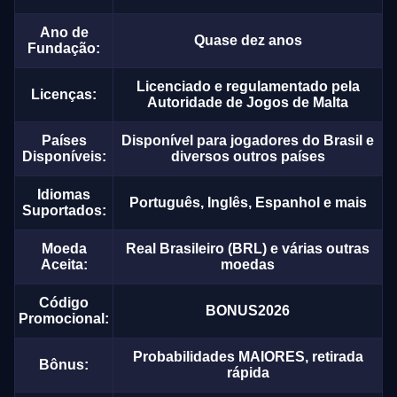
Ano de
Quase dez anos
Fundação:
Licenciado e regulamentado pela
Licenças:
Autoridade de Jogos de Malta
Países
Disponível para jogadores do Brasil e
Disponíveis:
diversos outros países
Idiomas
Português, Inglês, Espanhol e mais
Suportados:
Moeda
Real Brasileiro (BRL) e várias outras
Aceita:
moedas
Código
BONUS2026
Promocional:
Probabilidades MAIORES, retirada
Bônus:
rápida