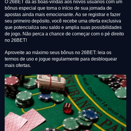
O 26BET dá as boas-vindas aos novos usuários com um
bônus especial que torna o início de sua jornada de
apostas ainda mais emocionante. Ao se registrar e fazer
seu primeiro depósito, você recebe uma oferta exclusiva
que potencializa seu saldo e amplia suas possibilidades
de jogo. Não perca a chance de começar com o pé direito
no 26BET!
Aproveite ao máximo seus bônus no 26BET: leia os
termos de uso e jogue regularmente para desbloquear
mais ofertas.