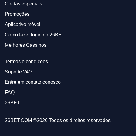
Ofertas especiais
Promoções
Aplicativo móvel
Como fazer login no 26BET
Melhores Cassinos
Termos e condições
Suporte 24/7
Entre em contato conosco
FAQ
26BET
26BET.COM ©2026 Todos os direitos reservados.