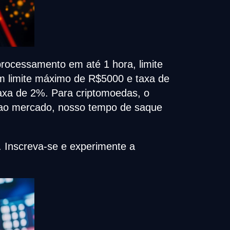
ocessamento em até 1 hora, limite
m limite máximo de R$5000 e taxa de
taxa de 2%. Para criptomoedas, o
 ao mercado, nosso tempo de saque
 Inscreva-se e experimente a