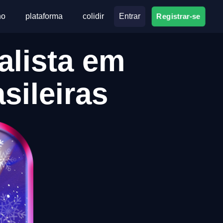
no
plataforma
colidir
Entrar
Registrar-se
lista em
sileiras