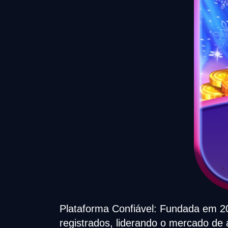
Plataforma Confiável: Fundada em 20
registrados, liderando o mercado de 