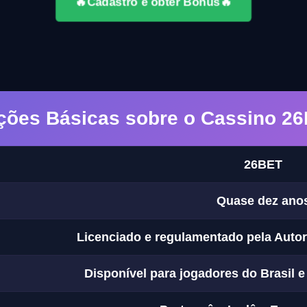
🔥Cadastro e obter Bônus🔥
ções Básicas sobre o Cassino 2
26BET
Quase dez ano
Licenciado e regulamentado pela Autor
Disponível para jogadores do Brasil e