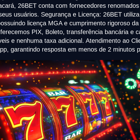
e bacará, 26BET conta com fornecedores renomado
eus usuários. Segurança e Licença: 26BET utiliza t
 possuindo licença MGA e cumprimento rigoroso da
ecemos PIX, Boleto, transferência bancária e c
íveis e nenhuma taxa adicional. Atendimento ao Cli
sApp, garantindo resposta em menos de 2 minutos 