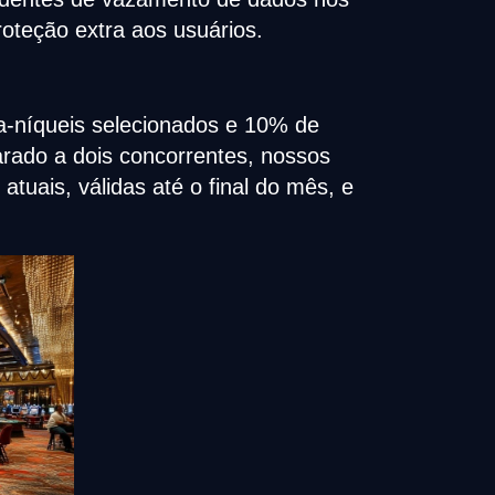
oteção extra aos usuários.
-níqueis selecionados e 10% de
rado a dois concorrentes, nossos
tuais, válidas até o final do mês, e