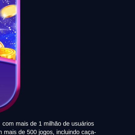
, com mais de 1 milhão de usuários
m mais de 500 jogos, incluindo caça-