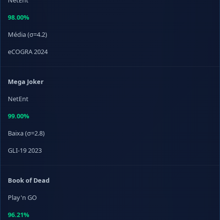
98.00%
Média (σ=4.2)
eCOGRA 2024
Mega Joker
NetEnt
99.00%
Baixa (σ=2.8)
GLI-19 2023
Book of Dead
Play'n GO
96.21%