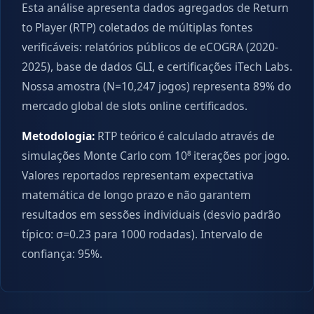
Esta análise apresenta dados agregados de Return
to Player (RTP) coletados de múltiplas fontes
verificáveis: relatórios públicos de eCOGRA (2020-
2025), base de dados GLI, e certificações iTech Labs.
Nossa amostra (N=10,247 jogos) representa 89% do
mercado global de slots online certificados.
Metodologia:
RTP teórico é calculado através de
simulações Monte Carlo com 10⁸ iterações por jogo.
Valores reportados representam expectativa
matemática de longo prazo e não garantem
resultados em sessões individuais (desvio padrão
típico: σ=0.23 para 1000 rodadas). Intervalo de
confiança: 95%.