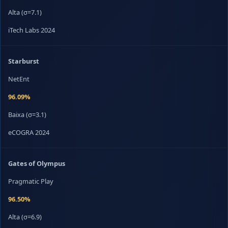
Alta (σ=7.1)
iTech Labs 2024
Starburst
NetEnt
96.09%
Baixa (σ=3.1)
eCOGRA 2024
Gates of Olympus
Pragmatic Play
96.50%
Alta (σ=6.9)