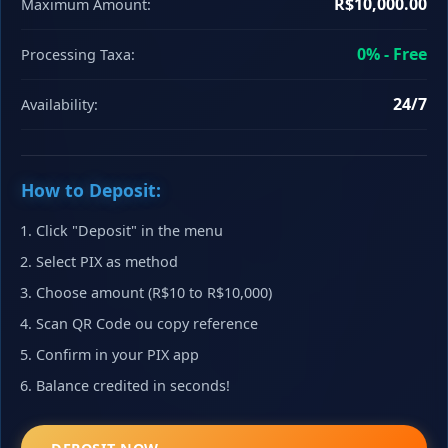
R$10,000.00
Maximum Amount:
0% - Free
Processing Taxa:
24/7
Availability:
How to Deposit:
Click "Deposit" in the menu
Select PIX as method
Choose amount (R$10 to R$10,000)
Scan QR Code ou copy reference
Confirm in your PIX app
Balance credited in seconds!