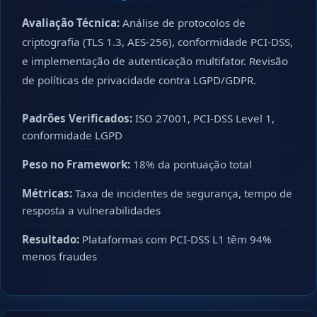
Avaliação Técnica:
Análise de protocolos de
criptografia (TLS 1.3, AES-256), conformidade PCI-DSS,
e implementação de autenticação multifator. Revisão
de políticas de privacidade contra LGPD/GDPR.
Padrões Verificados:
ISO 27001, PCI-DSS Level 1,
conformidade LGPD
Peso no Framework:
18% da pontuação total
Métricas:
Taxa de incidentes de segurança, tempo de
resposta a vulnerabilidades
Resultado:
Plataformas com PCI-DSS L1 têm 94%
menos fraudes