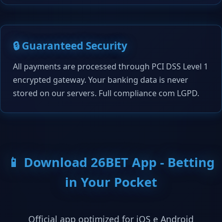
🔒 Guaranteed Security
All payments are processed through PCI DSS Level 1
encrypted gateway. Your banking data is never
stored on our servers. Full compliance com LGPD.
📱 Download 26BET App - Betting
in Your Pocket
Official app optimized for iOS e Android