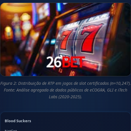
Figura 2: Distribuição de RTP em jogos de slot certificados (n=10,247).
Fonte: Análise agregada de dados públicos de eCOGRA, GLI e iTech
Labs (2020-2025).
Blood Suckers
NetEnt