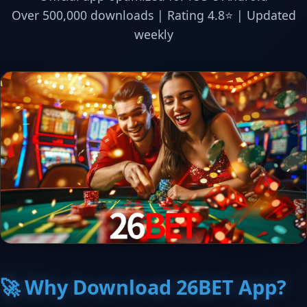
Over 500,000 downloads | Rating 4.8⭐ | Updated
weekly
🚀 Why Download 26BET App?