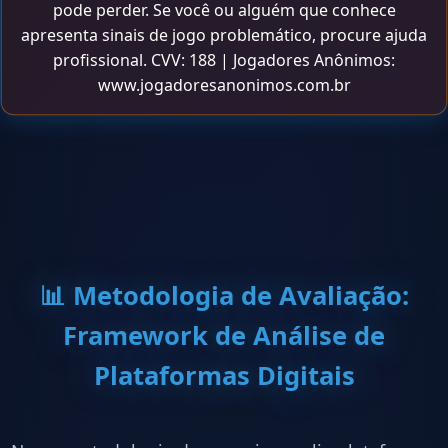
pode perder. Se você ou alguém que conhece
apresenta sinais de jogo problemático, procure ajuda
profissional. CVV: 188 | Jogadores Anônimos:
www.jogadoresanonimos.com.br
📊 Metodologia de Avaliação:
Framework de Análise de
Plataformas Digitais