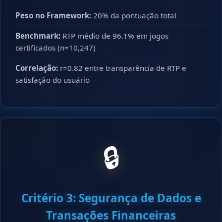
Peso no Framework:
20% da pontuação total
Benchmark:
RTP médio de 96.1% em jogos
certificados (n=10,247)
Correlação:
r=0.82 entre transparência de RTP e
satisfação do usuário
🔒
Critério 3: Segurança de Dados e
Transações Financeiras