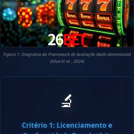
Figura 1: Diagrama do Framework de Avaliação Multi-dimensional
(Silva et al., 2024)
🔬
Critério 1: Licenciamento e