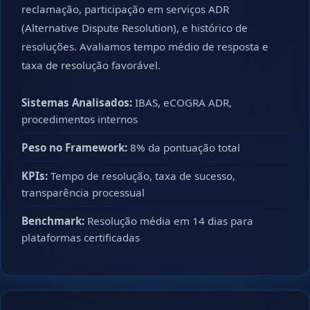
reclamação, participação em serviços ADR
(Alternative Dispute Resolution), e histórico de
resoluções. Avaliamos tempo médio de resposta e
taxa de resolução favorável.
Sistemas Analisados:
IBAS, eCOGRA ADR,
procedimentos internos
Peso no Framework:
8% da pontuação total
KPIs:
Tempo de resolução, taxa de sucesso,
transparência processual
Benchmark:
Resolução média em 14 dias para
plataformas certificadas