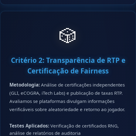
🎲
Critério 2: Transparência de RTP e
Certificação de Fairness
Metodologia:
Análise de certificações independentes
(GLI, eCOGRA, iTech Labs) e publicação de taxas RTP.
Avaliamos se plataformas divulgam informações
verificáveis sobre aleatoriedade e retorno ao jogador.
Testes Aplicados:
Verificação de certificados RNG,
análise de relatórios de auditoria